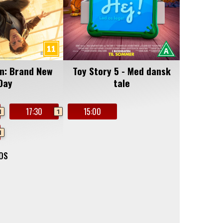
n: Brand New
Toy Story 5 - Med dansk
Day
tale
17:30
15:00
1
1
1
MOS