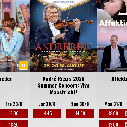
heden
André Rieu’s 2026
Affekt
Summer Concert: Viva
Maastricht!
Fre 28/8
Lør 29/8
Søn 30/8
Man 31/8
16:00
14:45
14:00
13:00
18:20
13:00