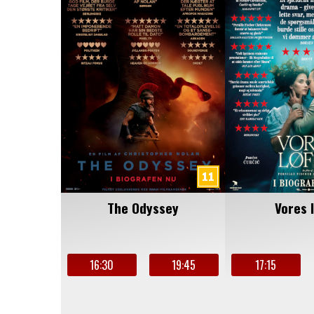
The Odyssey
Vores 
16:30
19:45
17:15