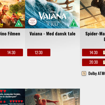
24
25
26
27
28
29
30
31
1
2
3
4
5
6
Dino Filmen
Vaiana - Med dansk tale
Spider-Ma
14:30
12:30
14:30
20:30
Dolby AT
1