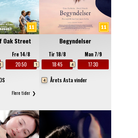
f Oak Street
Begyndelser
Fre 14/8
Tir 18/8
Man 7/9
20:50
18:45
17:30
1
1
4
MOS
Årets Asta vinder
4