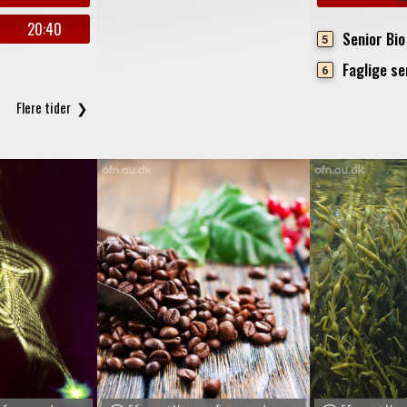
20:40
Senior Bio
5
Faglige se
6