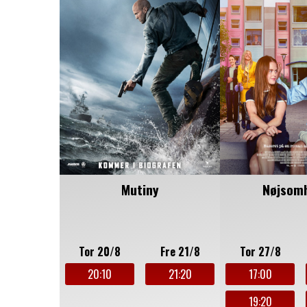
Mutiny
Nøjsom
Tor 20/8
Fre 21/8
Tor 27/8
20:10
21:20
17:00
19:20