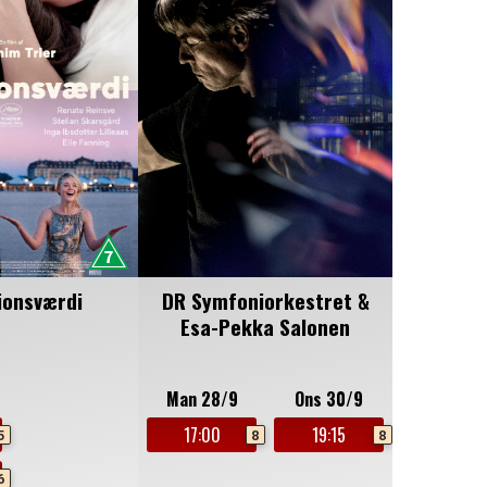
ionsværdi
DR Symfoniorkestret &
Esa-Pekka Salonen
Man 28/9
Ons 30/9
17:00
19:15
5
8
8
6