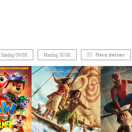
Søndag 09/08
Mandag 10/08
Flere datoer
August 2026
Man
Tirs
Ons
Tors
Fre
Lør
Søn
27
28
29
30
31
1
2
3
4
5
6
7
8
9
10
11
12
13
14
15
16
17
18
19
20
21
22
23