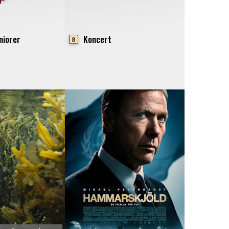
niorer
Koncert
8