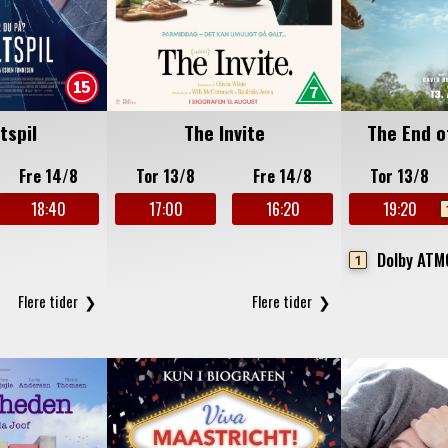
tspil
The Invite
The End o
Fre 14/8
Tor 13/8
Fre 14/8
Tor 13/8
18:40
17:00
16:20
19:20
Dolby AT
1