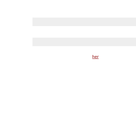
Telefonnummer eller e-mail
Kode
Har du glemt din kode? Nulstil
her