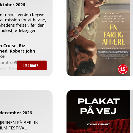
oktober 2026
e mand i verden begiver
at mission for at bevise,
hedens frelser, før den
r udløst, ødelægger
 Cruise, Riz
ed, Robert John
ke
jandro G. Iñárritu
ma, Komedie
 december 2026
JØRNEN PÅ BERLIN
ILM FESTIVAL