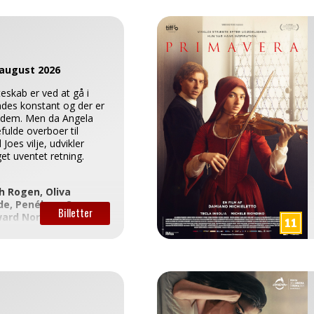
 august 2026
eskab er ved at gå i
des konstant og der er
m dem. Men da Angela
fulde overboer til
oes vilje, udvikler
get uventet retning.
h Rogen, Oliva
de, Penélope Cruz,
ard Norton
via Wilde
ama
47
rådes børn under
r