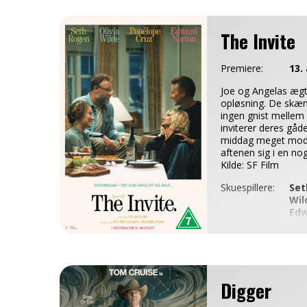
The Invite
Premiere:
13.
Joe og Angelas ægt
opløsning. De skæn
ingen gnist melle
inviterer deres gåde
middag meget mod J
aftenen sig i en no
Kilde: SF Film
Skuespillere:
Set
Wil
Edw
Instruktør:
Oli
Genre:
Dr
Længde:
01:
Aldersgrænse:
Fra
7 å
Digger