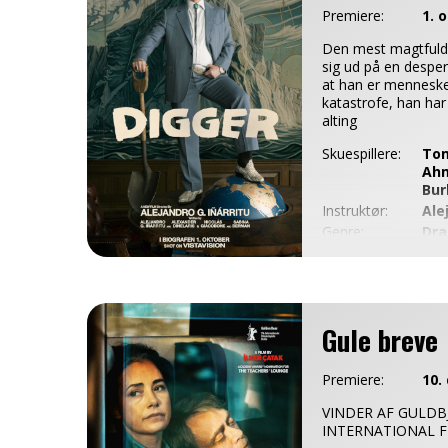
Premiere:
1. 
Den mest magtfuld
sig ud på en desper
at han er menneske
katastrofe, han ha
alting
Skuespillere:
Tom
Ahm
Bur
Instruktør:
Ale
Genre:
Dra
Gule breve
Premiere:
10.
VINDER AF GULDB
INTERNATIONAL F