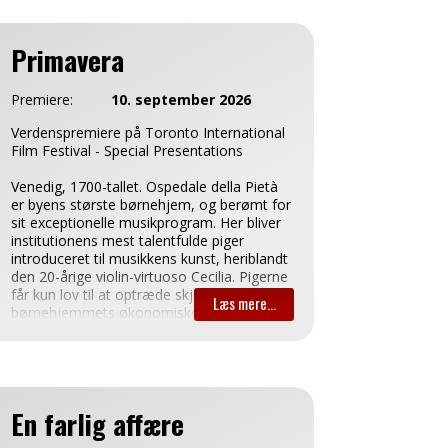
Primavera
Premiere:
10. september 2026
Verdenspremiere på Toronto International
Film Festival - Special Presentations
Venedig, 1700-tallet. Ospedale della Pietà
er byens største børnehjem, og berømt for
sit exceptionelle musikprogram. Her bliver
institutionens mest talentfulde piger
introduceret til musikkens kunst, heriblandt
den 20-årige violin-virtuoso Cecilia. Pigerne
får kun lov til at optræde skjult bag gitre for
børnehjemmets økonomiske støtter, og
deres eneste håb for at slippe ud af deres
afsondrede liv er gennem ægteskab. Men
børnehjemmet er samtidig det eneste sted,
de har mulighed for at udøve deres musik.
En farlig affære
Cecilias liv vendes med ét på hovedet, da
Antonio Vivaldi, en fænomenal og ambitiøs