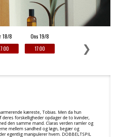
r 18/8
Ons 19/8
❯
17:00
17:00
n charmerende kæreste, Tobias. Men da hun
af deres forskelligheder opdager de to kvinder,
old med den samme mand. Claras verden ramler og
nserne mellem sandhed og løgn, begær og
m der egentlig manipulerer hvem. DOBBELTSPIL