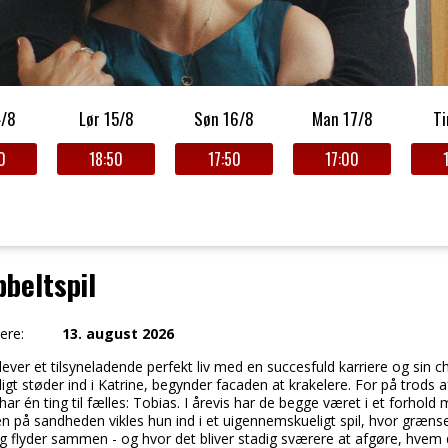
4/8
Lør 15/8
Søn 16/8
Man 17/8
Ti
0
18:50
17:50
17:00
beltspil
ere:
13. august 2026
 lever et tilsyneladende perfekt liv med en succesfuld karriere og si
digt støder ind i Katrine, begynder facaden at krakelere. For på trods 
 har én ting til fælles: Tobias. I årevis har de begge været i et forh
ten på sandheden vikles hun ind i et uigennemskueligt spil, hvor græ
g flyder sammen - og hvor det bliver stadig sværere at afgøre, hve