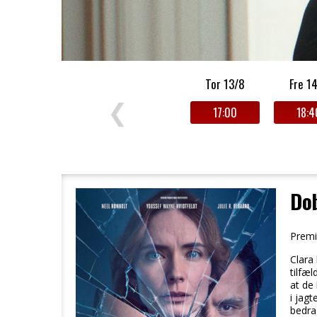
Tor 13/8
Fre 1
❮
17:00
18:4
Dob
Premi
Clara
tilfæl
at de
i jag
bedra