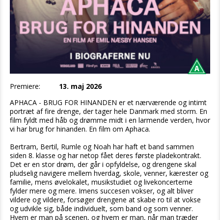
Premiere:
13. maj 2026
APHACA - BRUG FOR HINANDEN er et nærværende og intimt
portræt af fire drenge, der tager hele Danmark med storm. En
film fyldt med håb og drømme midt i en larmende verden, hvor
vi har brug for hinanden. En film om Aphaca.
Bertram, Bertil, Rumle og Noah har haft et band sammen
siden 8. klasse og har netop fået deres første pladekontrakt.
Det er en stor drøm, der går i opfyldelse, og drengene skal
pludselig navigere mellem hverdag, skole, venner, kærester og
familie, mens øvelokalet, musikstudiet og livekoncerterne
fylder mere og mere. Imens succesen vokser, og alt bliver
vildere og vildere, forsøger drengene at skabe ro til at vokse
og udvikle sig, både individuelt, som band og som venner.
Hvem er man på scenen, og hvem er man, når man træder