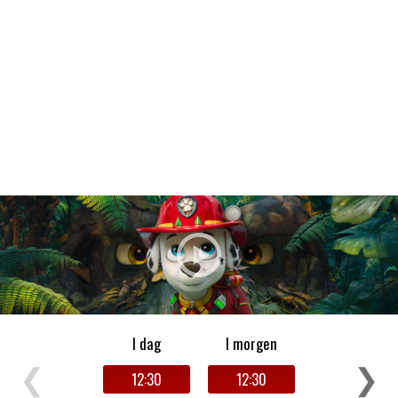
Filmdetaljer
HER KAN DU SE DETALJER OM OG
BESTILLE BILLETTER TIL DEN VALGTE
FILM
I dag
I morgen
❮
❯
12:30
12:30