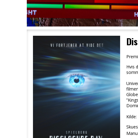
Dis
Premi
Hvis d
somme
Univer
filme
Globe
”King
Doming
Kilde:
Skuesp
Manus