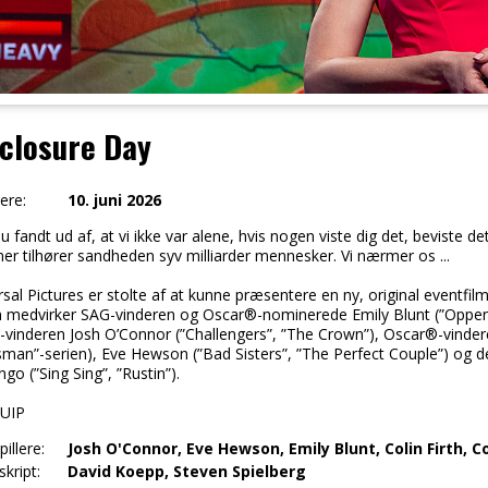
closure Day
ere:
10. juni 2026
u fandt ud af, at vi ikke var alene, hvis nogen viste dig det, beviste 
r tilhører sandheden syv milliarder mennesker. Vi nærmer os ...
sal Pictures er stolte af at kunne præsentere en ny, original eventfilm
n medvirker SAG-vinderen og Oscar®-nominerede Emily Blunt (”Oppen
-vinderen Josh O’Connor (”Challengers”, ”The Crown”), Oscar®-vinderen
sman”-serien), Eve Hewson (”Bad Sisters”, ”The Perfect Couple”) o
o (”Sing Sing”, ”Rustin”).
 UIP
illere:
Josh O'Connor, Eve Hewson, Emily Blunt, Colin Firth,
kript:
David Koepp, Steven Spielberg