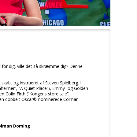
det for dig, ville det så skræmme dig? Denne
 skabt og instrueret af Steven Spielberg. I
heimer”, ”A Quiet Place”), Emmy- og Golden
 Colin Firth (”Kongens store tale”,
g den dobbelt Oscar®-nominerede Colman
 Colman Doming