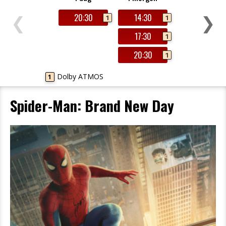
❮
❯
20:30
14:30
1
1
17:30
1
20:30
1
Dolby ATMOS
1
Spider-Man: Brand New Day