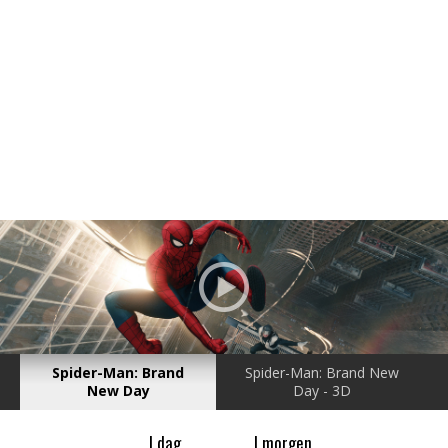
Filmdetaljer
HER KAN DU SE DETALJER OM OG
BESTILLE BILLETTER TIL DEN VALGTE
FILM
Spider-Man: Brand
Spider-Man: Brand New
New Day
Day - 3D
I dag
I morgen