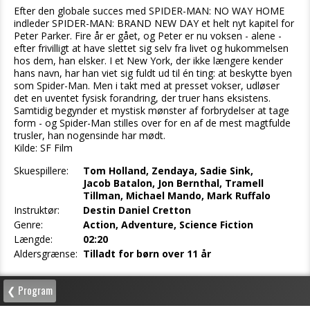
Efter den globale succes med SPIDER-MAN: NO WAY HOME
indleder SPIDER-MAN: BRAND NEW DAY et helt nyt kapitel for
Peter Parker. Fire år er gået, og Peter er nu voksen - alene -
efter frivilligt at have slettet sig selv fra livet og hukommelsen
hos dem, han elsker. I et New York, der ikke længere kender
hans navn, har han viet sig fuldt ud til én ting: at beskytte byen
som Spider-Man. Men i takt med at presset vokser, udløser
det en uventet fysisk forandring, der truer hans eksistens.
Samtidig begynder et mystisk mønster af forbrydelser at tage
form - og Spider-Man stilles over for en af de mest magtfulde
trusler, han nogensinde har mødt.
Kilde: SF Film
Skuespillere:
Tom Holland, Zendaya, Sadie Sink,
Jacob Batalon, Jon Bernthal, Tramell
Tillman, Michael Mando, Mark Ruffalo
Instruktør:
Destin Daniel Cretton
Genre:
Action, Adventure, Science Fiction
Længde:
02:20
Aldersgrænse:
Tilladt for børn over 11 år
❮ Program