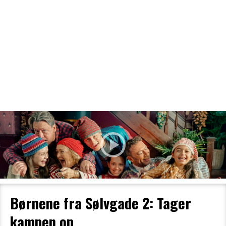
Filmdetaljer
HER KAN DU SE DETALJER OM OG
BESTILLE BILLETTER TIL DEN VALGTE
FILM
Børnene fra Sølvgade 2: Tager
kampen op