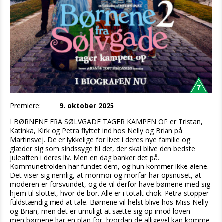
Premiere:
9. oktober 2025
I BØRNENE FRA SØLVGADE TAGER KAMPEN OP er Tristan,
Katinka, Kirk og Petra flyttet ind hos Nelly og Brian på
Martinsvej. De er lykkelige for livet i deres nye familie og
glæder sig som sindssyge til det, der skal blive den bedste
juleaften i deres liv. Men en dag banker det på.
Kommunetrolden har fundet dem, og hun kommer ikke alene.
Det viser sig nemlig, at mormor og morfar har opsnuset, at
moderen er forsvundet, og de vil derfor have børnene med sig
hjem til slottet, hvor de bor. Alle er i totalt chok. Petra stopper
fuldstændig med at tale. Børnene vil helst blive hos Miss Nelly
og Brian, men det er umuligt at sætte sig op imod loven –
men børnene har en plan for, hvordan de alligevel kan komme